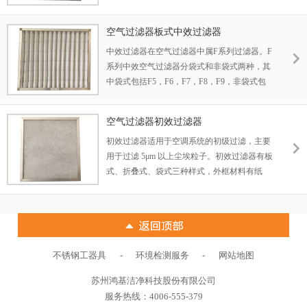
括FB（板式中效过滤器），FS（隔板式中效
过滤器），FV（组合式中效过滤器）。
空气过滤器板式中效过滤器
中效过滤器在空气过滤器中属F系列过滤器。F
系列中效空气过滤器分袋式和非袋式两种，其
中袋式包括F5，F6，F7，F8，F9，非袋式包
括FB（板式中效过滤器），FS（隔板式中效
过滤器），FV（组合式中效过滤器）。
空气过滤器初效过滤器
初效过滤器适用于空调系统的初级过滤，主要
用于过滤 5μm 以上尘埃粒子。初效过滤器有板
式、折叠式、袋式三种样式，外框材料有纸
框、铝框、镀锌铁框，过滤材料有无纺布、尼
龙网、活性碳滤材、金属孔网等，防护网有双
面喷塑铁丝网和双面镀锌铁丝网。
-
-
不锈钢工器具
环境检测服务
网站地图
苏州鸿基洁净科技股份有限公司
服务热线：4006-555-379