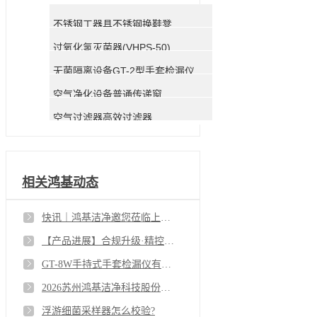
不锈钢工器具不锈钢换鞋凳
过氧化氢灭菌器(VHPS-50)
无菌隔离设备GT-2型手套检漏仪（离线型）
空气净化设备普通传递窗
空气过滤器高效过滤器
相关鸿基动态
快讯｜鸿基洁净邀您莅临上海 CPHI 展会 N4D20 展位
【产品进展】合规升级·精控无忧｜DS系列尘埃粒子计数器使用指南暨核心仪器升级公告
GT-8W手持式手套检漏仪有哪些技术优势？
2026苏州鸿基洁净科技股份有限公司春节放假通知
浮游细菌采样器怎么校验?