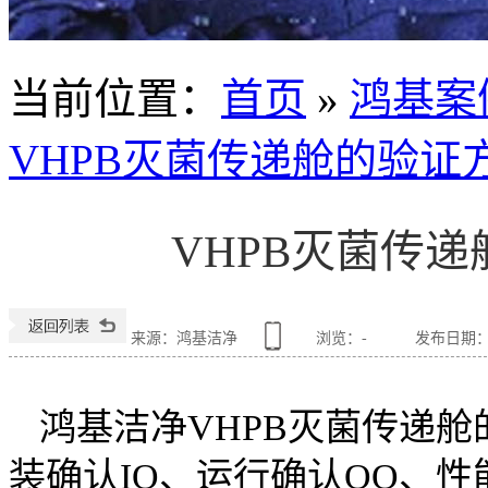
当前位置
：
首页
»
鸿基案
VHPB灭菌传递舱的验证
VHPB灭菌传
来源：鸿基洁净
浏览：
-
发布日期：201
鸿基洁净VHPB灭菌传递
装确认IQ、运行确认OQ、性