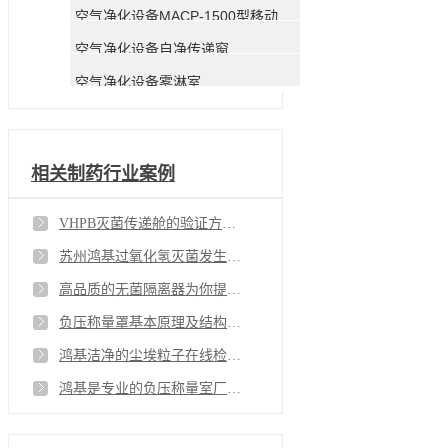
空气净化设备MACP-1500型移动式空气净化器
空气净化设备自净传递窗
空气净化设备雾淋室
相关制药行业案例
VHPB灭菌传递舱的验证方案简介
苏州鸿基过氧化氢灭菌发生器提供多方位高标准的灭菌系统
高品质的无菌隔离器为你提供专业的净化空间方案
负压称量罩基本原理及结构， 鸿基负压称量罩品质如玉却不易碎
鸿基洁净的尘埃粒子在线检测系统数据检测完善大大方便了我们的工作
鸿基是专业的负压称量室厂家 值得信赖