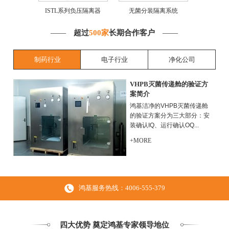
ISTL系列负压隔离器
无菌分装隔离系统
过氧化氢
——
超过
500家
长期合作客户
——
制药行业
电子行业
净化公司
VHPB灭菌传递舱的验证方
案简介
鸿基洁净的VHPB灭菌传递舱
的验证方案分为三大部分：安
装确认IQ、运行确认OQ...
+MORE
鸿基服务热线：4006-555-379
四大优势 奠定鸿基专家领导地位