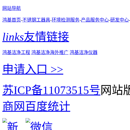
网站导航
鸿基首页
-
不锈钢工器具
-
环境检测服务
-
产品服务中心
-
研发中心
links
友情链接
鸿基洁净工程
鸿基洁净海外推广
鸿基洁净仪器
申请入口 >>
苏ICP备11073515号
网站版
商网
百度统计