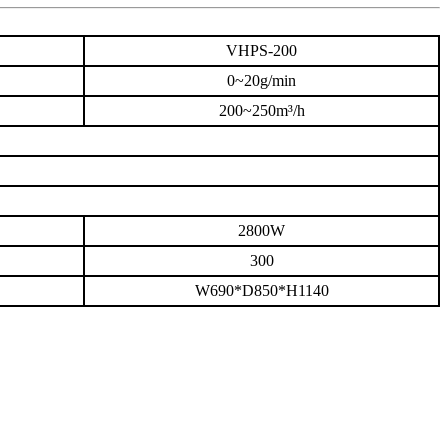
VHPS-200
0~20g/min
200~250m³/h
2800W
300
W690*D850*H1140