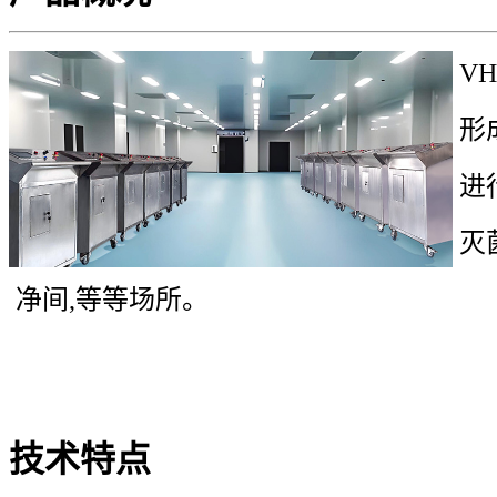
VH
形
进
灭
净间,等等场所。
技术特点