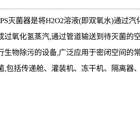
PS灭菌器是将H2O2溶液(即双氧水)
通过汽
成过氧化氢蒸汽,通过
管道
输送到待灭菌的
行生物除污的设
备,广泛应用于密闭空间的
菌,包
括传递舱、灌装机、冻干机、隔离器