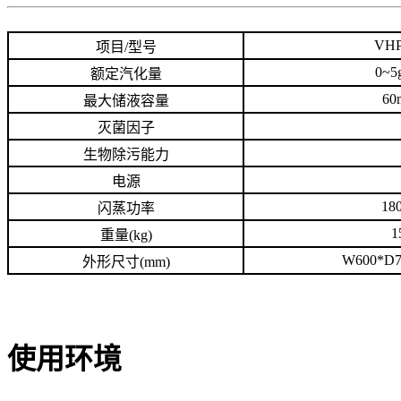
VHP
项目/型号
0~5
额定汽化量
60
最大储液容量
灭菌因子
生物除污能力
电源
18
闪蒸功率
1
重量(kg)
W600*D7
外形尺寸(mm)
使用环境