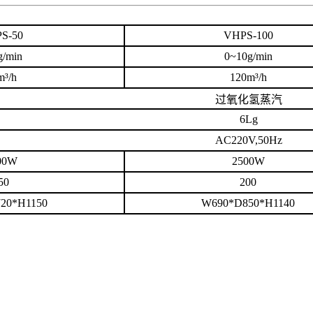
S-50
VHPS-100
g/min
0~10g/min
m³/h
120m³/h
过氧化氢蒸汽
6Lg
AC220V,50Hz
00W
2500W
50
200
20*H1150
W690*D850*H1140