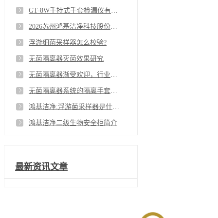
GT-8W手持式手套检漏仪有哪些技术优势？
2026苏州鸿基洁净科技股份有限公司春节放假通知
浮游细菌采样器怎么校验?
无菌隔离器灭菌效果研究
无菌隔离器渐受欢迎，行业标准制定迫在眉睫
无菌隔离器系统的隔离手套是采用什么方式灭菌和检漏？
鸿基洁净:浮游菌采样器是什么？
鸿基洁净二级生物安全柜简介
最新资讯文章