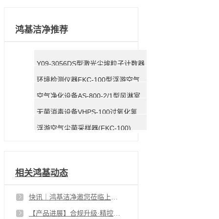
鸿基洁净推荐
Y09-3056DS型激光尘埃粒子计数器
环境检测仪器FKC-100型浮游空气尘菌采样器
空气净化设备AS-800-2/1型风淋室
无菌消毒设备VHPS-100过氧化氢灭菌器
浮游空气尘菌采样器(FKC-100)
相关鸿基动态
快讯｜鸿基洁净邀您莅临上海 CPHI 展会 N4D20 展位
【产品进展】合规升级·精控无忧｜DS系列尘埃粒子计数器使用指南暨核心仪器升级公告