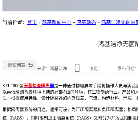
当前位置
：
首页
»
鸿基新闻中心
»
鸿基动态
»
鸿基洁净无菌隔
鸿基洁净无菌
来源：鸿基洁净
浏览：
-
发布日期：202
STI-1800型
无菌检查隔离
器
是一种通过物理屏障手段将操作人员与实验
以再低级别背景环境下创造局部A级的环境，在生物制药行业，产品和
质，根据使用特性，设计隔离器的内外压差、气流、构造材料、环境、
根据隔离器系统的用途，通常可设计为正压隔离器和负压隔离器；格局隔离器
统（RABS），同时限制进出隔离系统（RABS）又可分为开放式限制进出