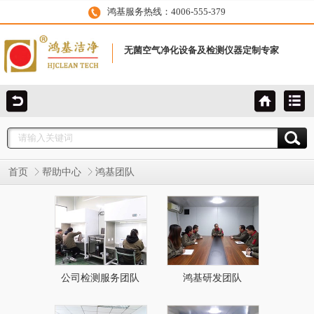
鸿基服务热线：4006-555-379
无菌空气净化设备及检测仪器定制专家
首页
帮助中心
鸿基团队
公司检测服务团队
鸿基研发团队