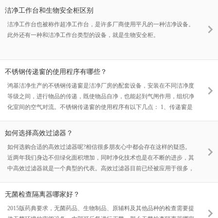
备搭载专用 VHP 过氧化氢灭菌器、灭菌残除系统、无菌送风系统、密闭
行，使传递窗内部形成密闭空间，防止后续灭菌介质泄漏，为灭菌提供稳
洁净工作台和生物安全柜区别
舱体、HMI 智能操控记录系统及计算机化验证软件，依托 ISOLATOR 安
定环境。 第二步：汽化灭菌，高效杀灭微生物。专用过氧化氢发生器启
洁净工作台也被称作超净工作台，是许多厂商使用平凡的一种洁净设备。
全等级设计，助力药品合规放行，同时降低厂区环境运行成本，广泛应用
动，将过氧化氢溶液汽化为高活性的过氧化氢蒸汽，通过介质给予系统均
此外还有一种和洁净工作台类型的设备，就是生物安全柜。
于制药、医疗、卫生、生物试验等领域的各类无菌隔离作业。 2、负压隔
匀分布在整个密闭腔体内。过氧化氢蒸汽会产生游离氢氧基，可快速穿透
离器 以负压模式运行，具备超高密闭性，核心用于阻隔有害物料扩散，
物品微小缝隙，破坏细菌、病毒、芽孢等各类微生物的脂类、蛋白质及
保护操作人员与外部环境。 鸿基洁净负压隔离器主要由操作舱、连续套
DNA结构，实现高效灭菌，整个过程可通过人机界面（HMI）实时监
袋系统、RTP 阀系统、智能控制系统、清洗灭菌系统、废液收集模块等组
不锈钢传递窗的使用程序有哪些？
控、调节参数。 第三步：除残放行，保障使用安全。灭菌完成后，除残
成，支持按需定制功能模块。设备可有效抑制毒害、刺激性物料外泄，适
留系统启动，结合无菌送风系统的高效过滤气流，将腔内多余的过氧化氢
鸿基洁净生产的不锈钢传递窗是洁净厂房的配套设备，安装在不同洁净度
用于会对人体及环境产生危害的工艺操作，在抗肿瘤药物、高活性生物制
蒸汽快速降解、排出，分解产物为水和氧气，无任何化学残留，且残留浓
等级之间，进行物品的传递，既使物品自净，也能起到气闸作用，组织净
品、特殊动物试验等行业广泛应用。 3、选型建议 若以产品无菌防护、微
度可降至安全阈值。待残留检测达标后，连锁系统解锁另一侧门，即可取
化室间的空气对流。不锈钢传递窗的使用程序有以下几点： 1、传递窗是
生物控制、常规洁净操作为主，优先选用无菌隔离器； 若涉及高毒、高
出物品，完成整个传递与灭菌流程。 问：过氧化氢传递窗主要应用在哪
洁净级别不同的区域之间物料的传递通道。 2、平时传递窗的门处于关闭
活、致敏、传染性物料操作，需人员与环境安全防护，建议选用负压隔离
些场景？ 答：因其常温灭菌、无残留、灭菌高效的优势，广泛应用于制
状态，在物料传递时，传递者首先按响门铃，待对方接应时再打开一扇
如何选择高效过滤器？
器。
药、医疗、卫生、生物试验等对洁净度和无菌性要求极高的场所，用于不
门，将物料送入后，立即关门，接收者打开另一扇门，将物料取出后，再
如何选购合适的高效过滤器呢?相信很多朋友心中都会存在这样的疑惑。
同洁净等级功能间的物品传递，如药品生产车间、医院无菌病房、生物实
关好门。严禁两扇门同时打开。 3、传递窗在操作结束后，应进行清洁工
近两年我们身边不但绿化面积增加，同时净化技术也是在不断的进步，其
验室等。 问：过氧化氢传递窗的核心优势是什么？ 答：核心优势有三
作，并定期进行消毒。
中高效过滤器就是一个典型的代表。高效过滤器目前已经被应用于很多，
点：一是常温灭菌，无需高温加热，避免损坏热敏性物品；二是环保无残
例如工业生产，污水过滤等。下面鸿基洁净就为大家介绍如何选择高效过
留，灭菌后分解为水和氧气，无需二次清理；三是自动化操作，通过人机
滤器吧。 1.风力 其实每一个的高效过滤器都会有自己的风力，也是我们
界面可实现全程监控，电磁门连锁设计杜绝交叉污染，适配现代化洁净生
无菌检查隔离器哪家好？
购买的标准之一。风量越大越好还是风量越小越好，其实也是相对来说
产、实验需求。
2015版药典要求，无菌药品、生物制品、原辅料及其他品种的检查需要提
的。一般来说大家购买的时候，比较偏爱现代的风量大的设备。不过在这