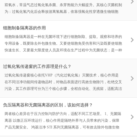
双氧水，常温气态过氧化氢杀菌、杀芽孢能力大幅提升。其核心灭菌机制
外表面灭菌，并除残留。2.
为：过氧化氢汽化后会释放游离氢氧基，依靠强氧化性穿透微生物细胞
膜，破坏菌体脂类、蛋白质及DNA核心结构，可彻底灭活细菌、真菌、
病毒、顽固芽孢等各类微生物，满足行业6-log灭菌标准。灭菌后可自然
细胞制备隔离器的作用
分解为水和氧气，无残留、无二次污染，支持常温密闭空间无菌除污，适
细胞制备隔离器是一种在无菌环境下进行细胞制取、提取。观察和培养的
配各类精密设备与洁净场景。 二、苏州鸿基洁净VHPS系列灭菌器常见
专用设备，既要除去外包微生物。又要使细胞免受伤害和污染既要使细胞
FAQ Q1：VHPS系
快速生长、又要最大限度使人员及环境在生产过程中为无菌状态；是一种
多功能的环境工艺设备。
过氧化氢传递窗的工作原理是什么？
过氧化氢传递窗核心依托VHP（汽化过氧化氢）灭菌技术，核心作用是
在不同洁净功能间传递物品时，对物品表面进行高效生物除污，杜绝交叉
污染，其工作原理可分为三个核心步骤，全程自动化、无残留，适配高洁
净需求场景。其中，鸿基洁净VHPB型常温灭菌传递柜就是这类专用设
备，它配备有专用的过氧化氢发生器、无菌送风系统、电磁门连锁系统、
负压隔离器和无菌隔离器的区别，该如何选择？
密闭系统、灭菌后除残留系统、专门的HMI（人机界面）和灭菌介质给予
两者核心差异在于压力控制与防护方向，适配不同工艺场景。 1、无菌隔
系统，广泛用于制药、医疗、卫生、生物试验等场所的常温表面灭菌。具
离器 以微正压环境运行，核心作用是隔绝外界与人员带来的污染，保障
体工作步骤如下： 第一步：密闭隔离，筑牢安全防线。将待传递物品放
产品无菌安全。 鸿基洁净 STI 系列无菌隔离器，可有效去除外包微生物
入传递窗后，关闭一侧门，设备的电磁门连锁系统会立即启动，确保两侧
污染，打造无人员干扰的隔离体系，稳定维持 A 级洁净受控微环境。设
门无法同时开启，彻底阻断不同功能间的空气对流；同时密闭系统同步运