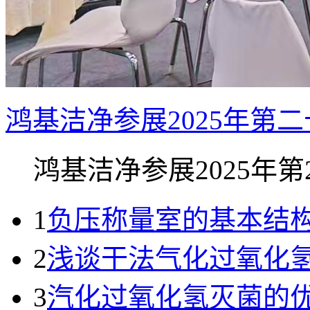
鸿基洁净参展2025年第
鸿基洁净参展2025年第23
1
负压称量室的基本结
2
浅谈干法气化过氧化
3
汽化过氧化氢灭菌的